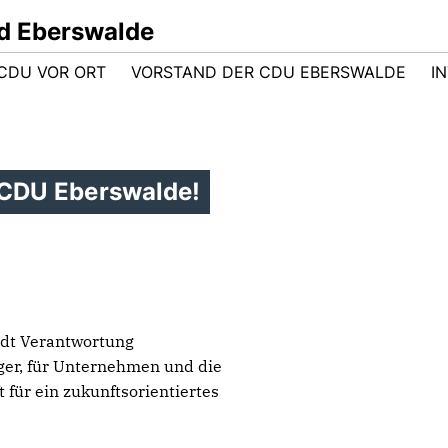
d Eberswalde
CDU VOR ORT
VORSTAND DER CDU EBERSWALDE
I
 CDU Eberswalde!
adt Verantwortung
er, für Unternehmen und die
 für ein zukunftsorientiertes