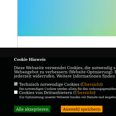
Cookie Hinweis
Diese Webseite verwendet Cookies, die notwendig si
Homepage des CDU Stadtverbandes
Webangebot zu verbessern (Website-Optmierung). Fü
Eberswalde
jederzeit widerrufen. Weitere Informationen finden
Technisch notwendige Cookies (
Übersicht
)
IMPRESSUM
DATENSCHUTZ
Die notwendigen Cookies werden allein für den ordnungsgemäßen 
Cookies von Drittanbietern (
KONTAKT
Übersicht
)
Zur Optimierung unserer Webseite binden wir Dienste und Angebot
© 2026 CDU Stadtverband Eberswalde
Alle akzeptieren
Auswahl speichern
Alle Rechte vorbehalten.