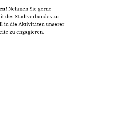
nen!
Nehmen Sie gerne
beit des Stadtverbandes zu
l in die Aktivitäten unserer
eite zu engagieren.
Neuer Vorstand. Neue
Impulse. Klare
Verantwortung für
ICE im Nahverkehr: Harter
Jubiläum: 80 Jahre CDU
Eberswalde.
Schlag für Pendler
Eberswalde