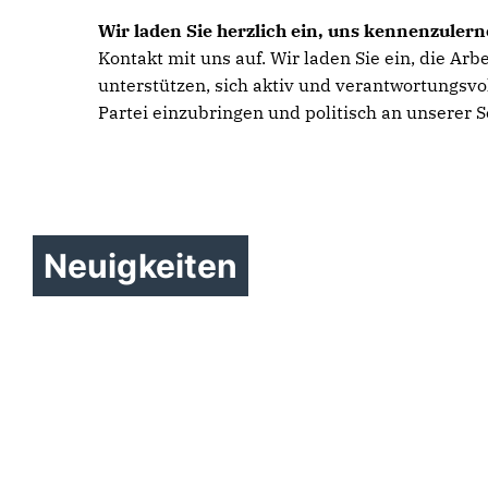
Wir laden Sie herzlich ein, uns kennenzuler
Kontakt mit uns auf. Wir laden Sie ein, die Ar
unterstützen, sich aktiv und verantwortungsvol
Partei einzubringen und politisch an unserer S
Neues Unternehmen stärkt
CDU Barnim:
Neuigkeiten
den Wirtschaftsstandort
SPD-Innenminister auf
Flüchtlingsheim - Sieg für
Eberswalde
politischer Geisterfahrt
den Rechtstaat