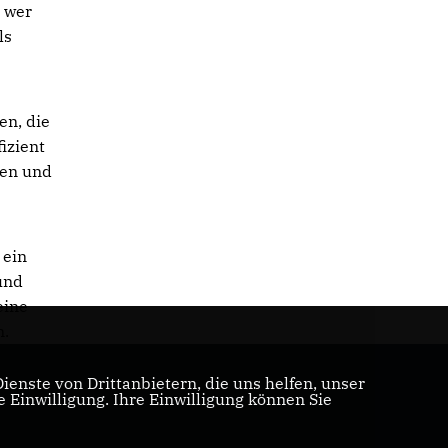
, wer
ls
en, die
izient
den und
 ein
 und
eine
n.
enste von Drittanbietern, die uns helfen, unser
Einwilligung. Ihre Einwilligung können Sie