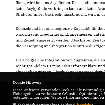
flieht, wird bei uns Asyl finden. Das ist ein unum
keine Asylgründe vorbringen kann und keine Arbei
Straftäter unser Gastrecht missbraucht, wird in u
Deutschland hat eine begrenzte Kapazität für di
wirklich schutzbedürftig sind, angemessen unter
und gezielt eingesetzt werden. Abschiebungen tr
die Versorgung und Integration schutzbedürftiger
Die erfolgreiche Integration von Migranten, die ei
wichtiges Ziel im Barnim. Dies erfordert klare und
eingehalten werden. Abschiebungen tragen dazu b
Grundlage für die erfolgreiche Integration derjen
Cookie Hinweis
Diese Webseite verwendet Cookies, die notwendig si
Homepage des CDU Stadtverbandes
Webangebot zu verbessern (Website-Optmierung). Fü
Eberswalde
jederzeit widerrufen. Weitere Informationen finden
Technisch notwendige Cookies (
Übersicht
)