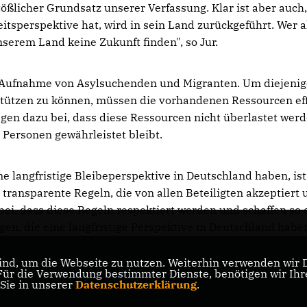
stößlicher Grundsatz unserer Verfassung. Klar ist aber auch
tsperspektive hat, wird in sein Land zurückgeführt. Wer a
nserem Land keine Zukunft finden", so Jur.
e Aufnahme von Asylsuchenden und Migranten. Um diejenig
stützen zu können, müssen die vorhandenen Ressourcen eff
agen dazu bei, dass diese Ressourcen nicht überlastet wer
 Personen gewährleistet bleibt.
ne langfristige Bleibeperspektive in Deutschland haben, ist
 transparente Regeln, die von allen Beteiligten akzeptiert
ei, dass diese Regeln respektiert werden und schaffen so 
igen, die eine langfristige Perspektive in Deutschland habe
nd, um die Webseite zu nutzen. Weiterhin verwenden wir Di
r die Verwendung bestimmter Dienste, benötigen wir Ihre 
 Sie in unserer
Datenschutzerklärung
.