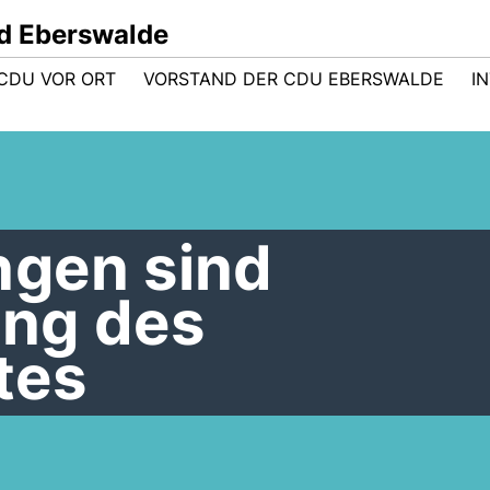
d Eberswalde
CDU VOR ORT
VORSTAND DER CDU EBERSWALDE
I
gen sind
ng des
tes