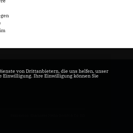
ere
egen
e
 im
enste von Drittanbietern, die uns helfen, unser
Einwilligung. Ihre Einwilligung können Sie
Realisation: Sharkness Media GmbH & Co. KG