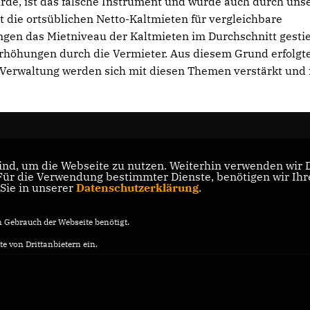
e, ist das falsche Instrument und wurde auch durch uns
t die ortsüblichen Netto-Kaltmieten für vergleichbare
gen das Mietniveau der Kaltmieten im Durchschnitt gesti
eterhöhungen durch die Vermieter. Aus diesem Grund erfolgt
 Verwaltung werden sich mit diesen Themen verstärkt und
nd, um die Webseite zu nutzen. Weiterhin verwenden wir Di
r die Verwendung bestimmter Dienste, benötigen wir Ihre 
 Sie in unserer
Datenschutzerklärung
.
Gebrauch der Webseite benötigt.
e von Drittanbietern ein.