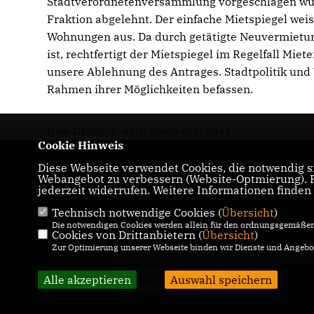
Stadtverordnetenversammlung vorgeschlagen wurd
Fraktion abgelehnt. Der einfache Mietspiegel weis
Wohnungen aus. Da durch getätigte Neuvermietun
ist, rechtfertigt der Mietspiegel im Regelfall Mi
unsere Ablehnung des Antrages. Stadtpolitik und
Rahmen ihrer Möglichkeiten befassen.
Uwe Grohs, Fraktionsvorsitzender
Cookie Hinweis
Diese Webseite verwendet Cookies, die notwendig si
Homepage des CDU Stadtverbandes
Webangebot zu verbessern (Website-Optmierung). Fü
Eberswalde
jederzeit widerrufen. Weitere Informationen finden
Technisch notwendige Cookies (
Übersicht
)
IMPRESSUM
DATENSCHUTZ
Die notwendigen Cookies werden allein für den ordnungsgemäßen 
Cookies von Drittanbietern (
Übersicht
)
KONTAKT
Zur Optimierung unserer Webseite binden wir Dienste und Angebot
© 2026 CDU Stadtverband Eberswalde
Alle akzeptieren
Auswahl speichern
Alle Rechte vorbehalten.