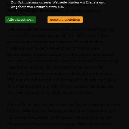
Zur Optimierung unserer Webseite binden wir Dienste und
Sebastian Heimann, Vorsitzender des CDU-
Angebote von Drittanbietern ein.
Stadtverbandes Eberswalde
, sagt anlässlich des
Jubiläums:
Alle akzeptieren
Auswahl speichern
Die Geschichte unserer Partei in Eberswalde ist geprägt
von den Herausforderungen der Nachkriegszeit, der
schwierigen christdemokratischen Parteiarbeit im
Sozialismus und dem Neuanfang im vereinigten
Deutschland. Unsere Leistungen der letzten Jahrzehnte
sind das Ergebnis harter Sacharbeit und der Überzeugung,
dass Kommunalpolitik dort ansetzen muss, wo die
Menschen leben: bei der Infrastruktur, ausreichendem
Wohnraum und sicheren Arbeitsplätzen durch eine klare
Wirtschaftsförderung. Das 80. Jubiläum ist ein Ansporn,
aktiv die Zukunft unserer Stadt zu gestalten.
Mit der Zeitkapsel möchten wir ein Zeichen setzen und eine
Brücke zwischen der Vergangenheit, der Gegenwart und
der Zukunft schlagen. Es ist unsere Verantwortung, die
Werte und Erfahrungen, die unsere Partei in 80 Jahren