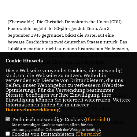
(Eberswalde). Die Christlich Demokratische Union (CDU)
Eberswalde begeht ihr 80-jähriges Jubiläum. Am 3.
September 1945 gegründet, blickt die Partei auf eine
bewegte Geschichte in zwei deutschen Staaten zurück. Das
Jubiläum markiert nicht nur einen historischen Meilenstein,
sondern dient auch als Anlass, das Engagement der Partei
Cookie Hinweis
für die Stadt und ihre Einwohner zu bekräftigen.
Diese Webseite verwendet Cookies, die notwendig
Um die Historie zu würdigen und für zukünftige
sind, um die Webseite zu nutzen. Weiterhin
verwenden wir Dienste von Drittanbietern, die uns
Generationen zu bewahren, plant die CDU Eberswalde eine
helfen, unser Webangebot zu verbessern (Website-
besondere Aktion: Im Rahmen der diesjährigen
Optmierung). Für die Verwendung bestimmter
Dienste, benötigen wir Ihre Einwilligung. Ihre
Mitgliederversammlung im Dezember werden persönliche
Einwilligung können Sie jederzeit widerrufen. Weitere
Briefe von Parteimitgliedern sowie Erinnerungsstücke für
Informationen finden Sie in unserer
eine „Zeitkapsel“ gesammelt. Diese Kapsel wird als
Datenschutzerklärung
.
Zeitzeugnis anschließend dem Kreisarchiv Barnim
Technisch notwendige Cookies (
Übersicht
)
übergeben und soll erst in 80 Jahren, im Jahr 2105, wieder
Die notwendigen Cookies werden allein für den
geöffnet werden.
ordnungsgemäßen Gebrauch der Webseite benötigt.
Cookies von Drittanbietern (
Übersicht
)