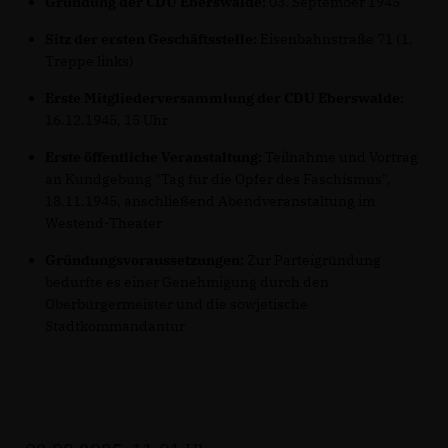
Gründung der CDU Eberswalde:
03. September 1945
Sitz der ersten Geschäftsstelle:
Eisenbahnstraße 71 (1.
Treppe links)
Erste Mitgliederversammlung der CDU Eberswalde:
16.12.1945, 15 Uhr
Erste öffentliche Veranstaltung:
Teilnahme und Vortrag
an Kundgebung "Tag für die Opfer des Faschismus",
18.11.1945, anschließend Abendveranstaltung im
Westend-Theater
Gründungsvoraussetzungen:
Zur Parteigründung
bedurfte es einer Genehmigung durch den
Oberbürgermeister und die sowjetische
Stadtkommandantur