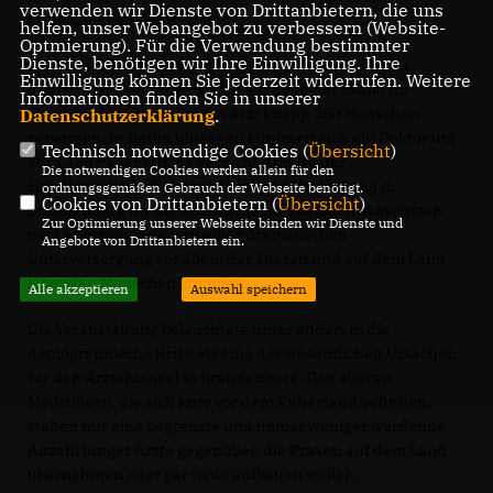
verwenden wir Dienste von Drittanbietern, die uns
Deutscher Familienverband)
helfen, unser Webangebot zu verbessern (Website-
Optmierung). Für die Verwendung bestimmter
Dienste, benötigen wir Ihre Einwilligung. Ihre
Bei der ärztlichen Versorgung steht Brandenburg im
Einwilligung können Sie jederzeit widerrufen. Weitere
deutschlandweiten Vergleich am Ende der Skala. Im
Informationen finden Sie in unserer
Durchschnitt muss hier ein Arzt knapp 250 Menschen
Datenschutzerklärung
.
versorgen. In Berlin hingegen kümmert sich ein Doktor um
Technisch notwendige Cookies (
Übersicht
)
etwa 150 Patienten. Es herrscht dringender
Die notwendigen Cookies werden allein für den
Handlungsbedarf, die medizinische Versorgung in
ordnungsgemäßen Gebrauch der Webseite benötigt.
Cookies von Drittanbietern (
Übersicht
)
Brandenburg für die Zukunft sicherzustellen. Ansonsten
Zur Optimierung unserer Webseite binden wir Dienste und
wird es unweigerlich zu einer dramatischen
Angebote von Drittanbietern ein.
Unterversorgung vor allem der älteren und auf dem Land
lebenden Menschen kommen.
Alle akzeptieren
Auswahl speichern
Die Veranstaltung beleuchtete unter anderem die
demographische Krise als eine der wesentlichen Ursachen
für den Ärztemangel in Brandenburg. Den älteren
Medizinern, die sich kurz vor dem Ruhestand befinden,
stehen nur eine begrenzte und immer weniger werdende
Anzahl junger Ärzte gegenüber, die Praxen auf dem Land
übernehmen oder gar neue aufbauen wollen.