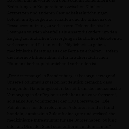
Darüber hinaus wurde von den Podiumsteilnehmern die
Bedeutung von Kooperationen zwischen Kliniken,
Arztpraxen und anderen Gesundheitseinrichtungen
betont, um Synergien zu schaffen und die Effizienz der
Ressourcennutzung zu verbessern. Telemedizinische
Lösungen wurden ebenfalls als Ansatz diskutiert, um den
Zugang zur ärztlichen Versorgung in ländlichen Gebieten zu
verbessern und Patienten die Möglichkeit zu geben,
medizinische Beratung aus der Ferne zu erhalten – sofern
die Internet-Infrastruktur dafür in außerstädtischen
Räumen überhaupt hinreichend vorhanden ist.
Der Ärztemangel in Brandenburg ist besorgniserregend.
Unsere Podiumsdiskussion hat deutlich gemacht, dass
dringender Handlungsbedarf besteht, um die medizinische
Versorgung in der Region zu erhalten und zu verbessern“,
so
Danko Jur
, Vorsitzender der CDU Eberswalde. „Die
Politik muss mit den relevanten Akteuren Hand in Hand
handeln, damit wir in Zukunft eine gute und verlässliche
medizinische Infrastruktur für alle Bürger haben, ob jung
oder alt. Ob in der Stadt oder entfernt auf dem Lande.“