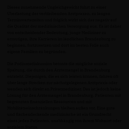
Dieses zunehmende Ungleichgewicht führt zu einer
Überlastung der verbleibenden Arztpraxen, zu langen
Terminwartezeiten und folglich wirkt sich das negativ auf
die Qualität der medizinischen Versorgung aus. Es ist daher
von entscheidender Bedeutung, junge Mediziner zu
ermutigen, ihre Karrieren im ländlichen Brandenburg zu
beginnen, fortzusetzen und dort im besten Falle auch
eigene Familien zu begründen.
Die Podiumsdiskussion betonte die mögliche soziale
Spaltung, die durch den Ärztemangel in Brandenburg
entsteht. Diejenigen, die es sich leisten können, fahren oft
über lange Strecken zur nächstgelegenen Arztpraxis oder
wenden sich direkt an Privatmediziner. Das ist jedoch keine
Lösung für den Ärztemangel in Brandenburg. Patienten mit
begrenzten finanziellen Ressourcen und mit
Mobilitätseinschränkungen bleiben außen vor. Eine gute
und flächendeckende medizinische ist ein Grundrecht
eines jeden Patienten, unabhängig von ihrem Wohnort oder
sozialem Status.