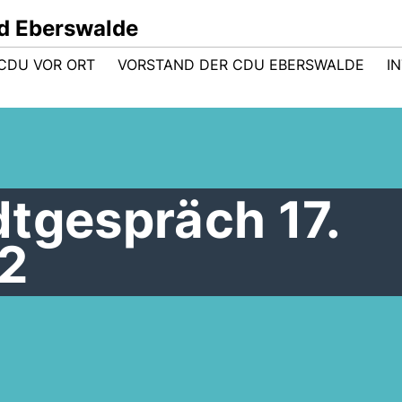
d Eberswalde
CDU VOR ORT
VORSTAND DER CDU EBERSWALDE
I
dtgespräch 17.
2