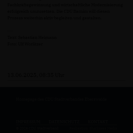
Fachkräftegewinnung und wirtschaftliche Modernisierung
erfolgreich umzusetzen. Die CDU Barnim will diesen
Prozess weiterhin aktiv begleiten und gestalten.
---
Text: Sebastian Heimann
Foto: Ulf Worlitzer
13.06.2025, 08:35 Uhr
Homepage des CDU Stadtverbandes Eberswalde
IMPRESSUM
DATENSCHUTZ
KONTAKT
© 2026 CDU Stadtverband
Realisation: Sharkness Media