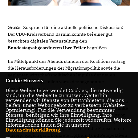
Großer Zuspruch für eine aktuelle politische Diskussion:
Der CDU-Kreisverband Barnim konnte bei einer gut
besuchten digitalen Veranstaltung den
Bundestagsabgeordneten Uwe Feiler
begrüßen.
Im Mittelpunkt des Abends standen der Koalitionsvertrag,
die Herausforderungen der Migrationspolitik sowie die
geplanten wirtschaftspolitischen Impulse der neuen
Cookie Hinweis
Bundesregierung – allen voran der sogenannte
Investitionsbooster.
Diese Webseite verwendet Cookies, die notwendig
sind, um die Webseite zu nutzen. Weiterhin
verwenden wir Dienste von Drittanbietern, die uns
Ich freue mich sehr, dass wir zum Abgeordnetentreffen so
helfen, unser Webangebot zu verbessern (Website-
viele interessierte Bürger begrüßen konnten,“ sagte
Danko
Optmierung). Für die Verwendung bestimmter
Dienste, benötigen wir Ihre Einwilligung. Ihre
Jur, Kreisvorsitzender der CDU Barnim
. „Die Diskussion
Einwilligung können Sie jederzeit widerrufen. Weitere
hat eindrucksvoll gezeigt, dass der Koalitionsvertrag nicht
Informationen finden Sie in unserer
nur Schlagworte beinhaltet, sondern für die Menschen in
Datenschutzerklärung
.
unserer Region ganz konkrete Hoffnung und Perspektiven