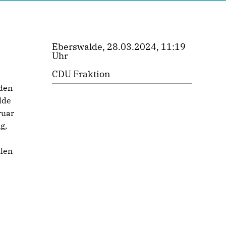
Eberswalde, 28.03.2024, 11:19
Uhr
CDU Fraktion
 den
lde
ruar
g,
ulen