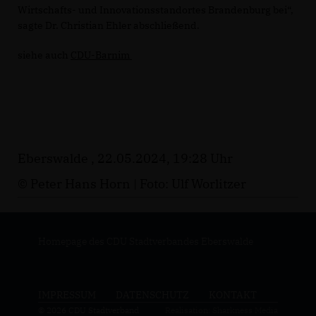
Wirtschafts- und Innovationsstandortes Brandenburg bei“,
sagte Dr. Christian Ehler abschließend.
siehe auch
CDU-Barnim
Eberswalde , 22.05.2024, 19:28 Uhr
© Peter Hans Horn | Foto: Ulf Worlitzer
Homepage des CDU Stadtverbandes Eberswalde
IMPRESSUM
DATENSCHUTZ
KONTAKT
© 2026 CDU Stadtverband
Realisation: Sharkness Media