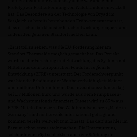
Thünen-Institut für Waldökosysteme war und einen
Prototyp zur Früherkennung von Waldbränden entwickelt
hat. Das Besondere an der Technologie von Dryad im
Vergleich zu bereits bestehenden Frühwarnsystemen ist,
dass es schon bei kleinster Rauchentwicklung reagiert und
zudem den genauen Standort melden kann.
Es ist toll zu sehen, was die EU-Förderung hier am
Standort Eberswalde möglich gemacht hat. Das Projekt
wurde in der Forschung und Entwicklung des Systems mit
Mitteln aus dem Europäischen Fonds für regionale
Entwicklung (EFRE) unterstützt. Der Förderschwerpunkt
war hier die Erhöhung der Wettbewerbsfähigkeit kleiner
und mittlerer Unternehmen. Das Investitionsvolumen lag
bei 1,7 Millionen Euro und wurde aus dem Frühphasen-
und Wachstumsfonds finanziert. Dieser wird zu 85 % aus
EFRE-Mitteln finanziert. Die Waldbrandsensoren „Made in
Germany“ sind mittlerweile international gefragt und
kommen bereits weltweit zum Einsatz. Das darf uns hier im
Barnim schon etwas stolz machen. Die Unterstützung
solcher Ideen trägt schließlich auch zur Stärkung des