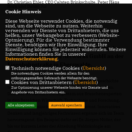
Dr. Christian Ehler, CEO Carsten Brinkschulte, Peter Hans
Horn und Danko Jur
Cookie Hinweis
Diese Webseite verwendet Cookies, die notwendig
sind, um die Webseite zu nutzen. Weiterhin
verwenden wir Dienste von Drittanbietern, die uns
Bei seinem Besuch im Barnim besuchte der
helfen, unser Webangebot zu verbessern (Website-
Europa-Abgeordnete Dr. Christian Ehler
Optmierung). Für die Verwendung bestimmter
Dienste, benötigen wir Ihre Einwilligung. Ihre
(CDU/CDU-Gruppe in der evp-Fraktion) das
Einwilligung können Sie jederzeit widerrufen. Weitere
Informationen finden Sie in unserer
Unternehmen Dryad Networks GmbH an der
Datenschutzerklärung
.
Eisenbahnstraße in Eberswalde.
Technisch notwendige Cookies (
Übersicht
)
Die notwendigen Cookies werden allein für den
ordnungsgemäßen Gebrauch der Webseite benötigt.
Das Unternehmen kann auf eine lange Erfolgsgeschichte
Cookies von Drittanbietern (
Übersicht
)
bei der Bereitstellung komplexer Lösungen verweisen.
Zur Optimierung unserer Webseite binden wir Dienste und
Angebote von Drittanbietern ein.
Dahinter stecke ein Führungsteam aus Branchenexperten
in den Bereichen Wirtschaft, Technologie und Forschung,
Alle akzeptieren
Auswahl speichern
wie Carsten Brinkschulte im Gespräch betont. Innovatives
Denken und langjähriges Fachwissen ergänze sich im Team
hervorragend. Ein Beispiel dafür sei Dr. Jürgen Müller, der
bis vor kurzem Leiter der Abteilung Waldökologie am